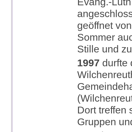
Evang.-Luth
angeschlosse
geöffnet von
Sommer auch
Stille und z
1997
durfte
Wilchenreut
Gemeindeha
(Wilchenreut
Dort treffen
Gruppen und