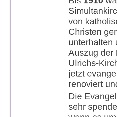
Bis
1910
war
Simultankirc
von katholi
Christen ge
unterhalten
Auszug der K
Ulrichs-Kir
jetzt evange
renoviert un
Die Evangel
sehr spende