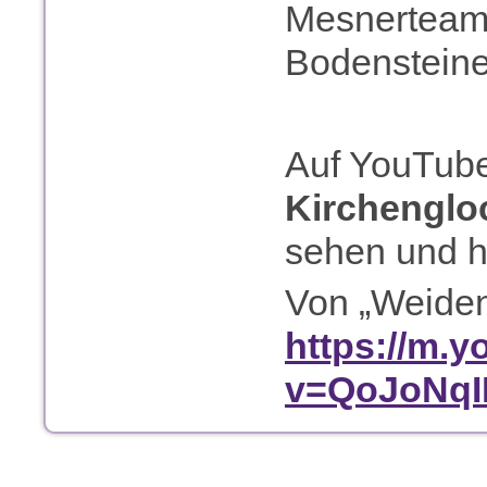
Mesnerteam t
Bodensteine
Auf YouTub
Kirchenglo
sehen und h
Von „Weiden
https://m.
v=QoJoNq