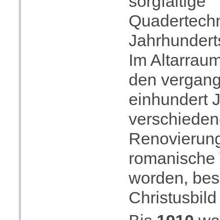
sorgfältige
Quadertechn
Jahrhunderts
Im Altarraum
den vergan
einhundert 
verschiede
Renovierung
romanische 
worden, bes
Christusbild