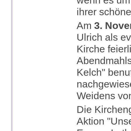
wenn es um 
ihrer schöne
Am
3. Nov
Ulrich als e
Kirche feier
Abendmahlsf
Kelch" benut
nachgewies
Weidens v
Die Kirchen
Aktion "Unse